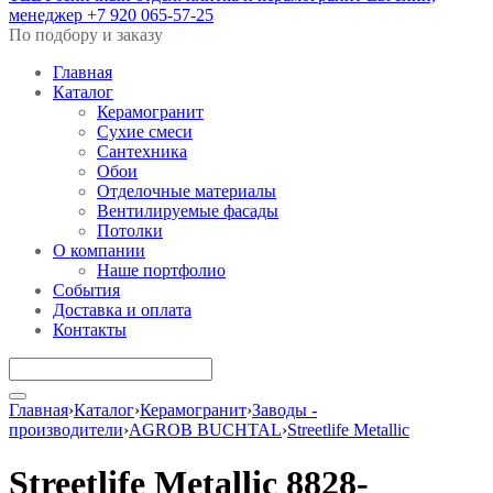
менеджер
+7 920 065-57-25
По подбору и заказу
Главная
Каталог
Керамогранит
Сухие смеси
Сантехника
Обои
Отделочные материалы
Вентилируемые фасады
Потолки
О компании
Наше портфолио
События
Доставка и оплата
Контакты
Главная
›
Каталог
›
Керамогранит
›
Заводы -
производители
›
AGROB BUCHTAL
›
Streetlife Metallic
Streetlife Metallic 8828-