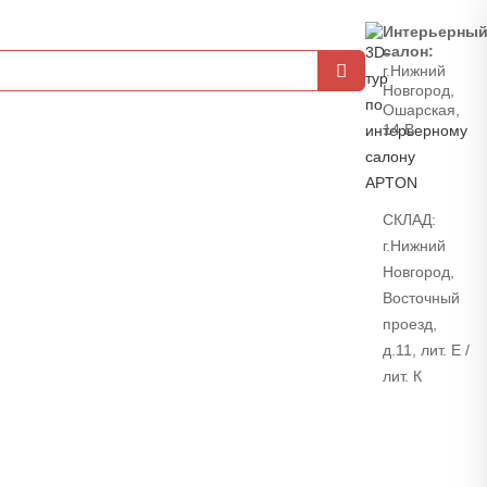
Интерьерны
салон:
г.Нижний
Новгород,
Ошарская,
14 В
СКЛАД:
г.Нижний
Новгород,
Восточный
проезд,
д.11, лит. Е /
лит. К