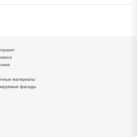
огранит
 смеси
хника
очные материалы
лируемые фасады