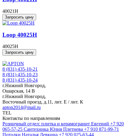
40021H
Запросить цену
Loop 40025H
40025H
Запросить цену
8 (831) 435-10-21
8 (831) 435-10-23
8 (831) 435-10-24
г.Нижний Новгород,
Ошарская, 14 В
г.Нижний Новгород,
Восточный проезд, д.11, лит. Е / лит. К
apton2014@mail.ru
TEL
Контакты по направлениям
Розничный отдел: плитка и керамогранит
Евгений
+7 920
065-57-25
Сантехника
Юлия Плетнева
+7 910 871-99-71
Потолки
Наталья Левкина
+7 920 025-63-44