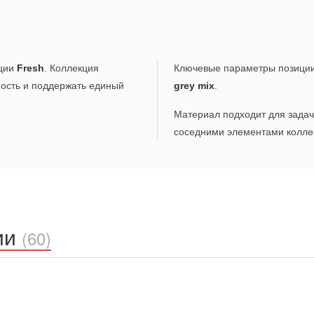
ции
Fresh
. Коллекция
Ключевые параметры позици
ность и поддержать единый
grey mix
.
Материал подходит для задач,
соседними элементами коллек
ии
(60)