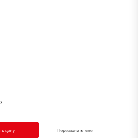
су
у
ть цену
Перезвоните мне