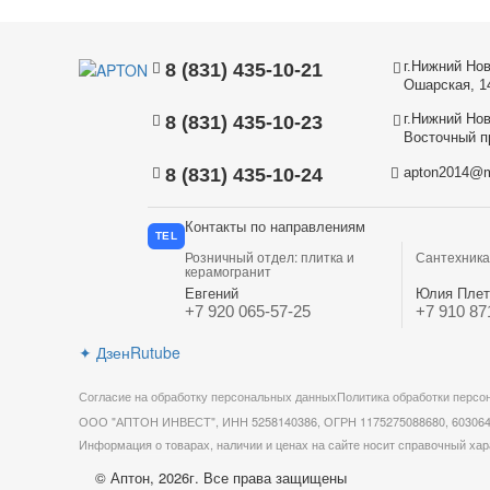
г.Нижний Нов
8 (831) 435-10-21
Ошарская, 1
г.Нижний Нов
8 (831) 435-10-23
Восточный пр
8 (831) 435-10-24
apton2014@m
Контакты по направлениям
TEL
Розничный отдел: плитка и
Сантехника
керамогранит
Евгений
Юлия Плет
+7 920 065-57-25
+7 910 87
✦
Дзен
Rutube
Согласие на обработку персональных данных
Политика обработки персо
ООО "АПТОН ИНВЕСТ", ИНН 5258140386, ОГРН 1175275088680, 603064, Ни
Информация о товарах, наличии и ценах на сайте носит справочный хар
© Аптон, 2026г. Все права защищены