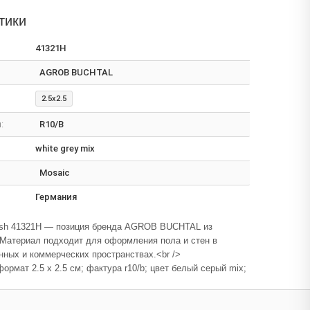
тики
41321H
AGROB BUCHTAL
2.5x2.5
:
R10/B
white grey mix
Mosaic
Германия
esh 41321H — позиция бренда AGROB BUCHTAL из
 Материал подходит для оформления пола и стен в
ных и коммерческих пространствах.<br />
ормат 2.5 x 2.5 см; фактура r10/b; цвет белый серый mix;