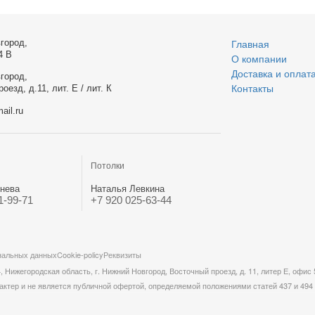
город,
Главная
4 В
О компании
Доставка и оплат
город,
оезд, д.11, лит. Е / лит. К
Контакты
ail.ru
Потолки
нева
Наталья Левкина
1-99-71
+7 920 025-63-44
нальных данных
Cookie-policy
Реквизиты
жегородская область, г. Нижний Новгород, Восточный проезд, д. 11, литер Е, офис 
актер и не является публичной офертой, определяемой положениями статей 437 и 494