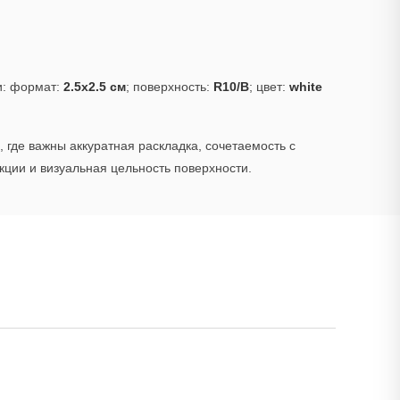
и: формат:
2.5x2.5 см
; поверхность:
R10/B
; цвет:
white
 где важны аккуратная раскладка, сочетаемость с
ции и визуальная цельность поверхности.